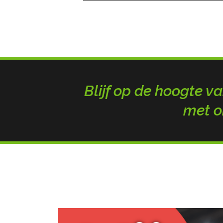
Blijf op de hoogte va
met o