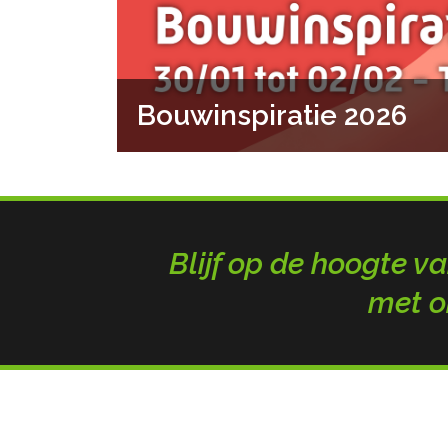
Bouwinspiratie 2026
Blijf op de hoogte va
met o