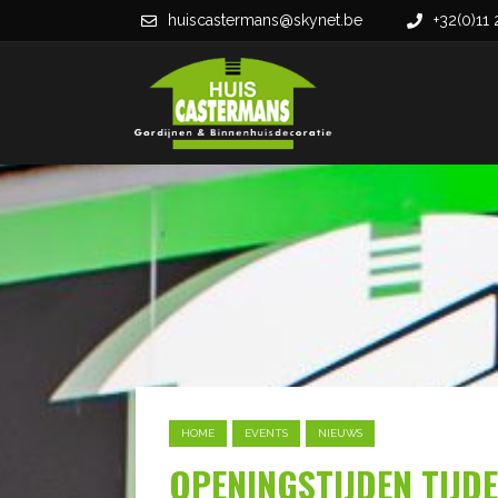
huiscastermans@skynet.be
+32(0)11 
HOME
EVENTS
NIEUWS
OPENINGSTIJDEN TIJ