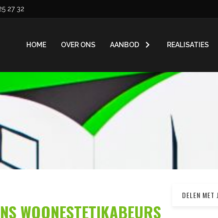
25 27 32
HOME
OVER ONS
AANBOD
REALISATIES
DELEN MET 
DENS WOONESTETIKABEURS