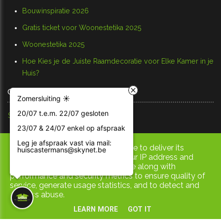
Bouwinspiratie 2026
Gratis ticket voor Woonestetika 2025
Woonestetika 2025
Hoe Kies je de Juiste Raamdecoratie voor Elke Kamer in je
Huis?
GOOGLE TRANSLATE
Zomersluiting ☀️
20/07 t.e.m. 22/07 gesloten
Select Language
23/07 & 24/07 enkel op afspraak
Leg je afspraak vast via mail:
This site uses cookies from Google to deliver its
Copyright © 2026 Huis Castermans. All rights reserved.
huiscastermans@skynet.be
services and to analyze traffic. Your IP address and
|
Privacy & Cookies
UP-TO-DATE WebDesign
user-agent are shared with Google along with
performance and security metrics to ensure quality of
service, generate usage statistics, and to detect and
address abuse.
LEARN MORE
GOT IT