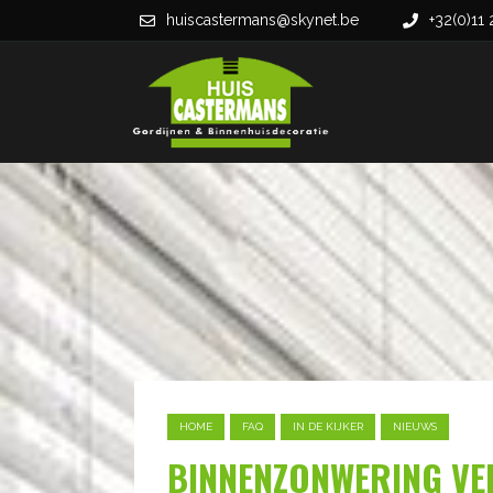
huiscastermans@skynet.be
+32(0)11 
HOME
FAQ
IN DE KIJKER
NIEUWS
BINNENZONWERING VE