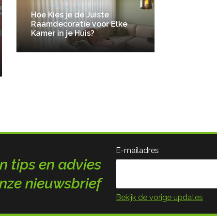
Hoe Kies je de Juiste
Raamdecoratie voor Elke
Kamer in je Huis?
E-mailadres
n tips en advies
nze nieuwsbrief
Bekijk de vorige updates