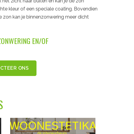
het zicht naar buiten én kan je de zon
hte kleur of een speciale coating. Bovendien
erke zon kan je binnenzonwering meer dicht
.
NZONWERING EN/OF
CTEER ONS
S