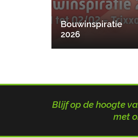
Bouwinspiratie
2026
Blijf op de hoogte va
met o